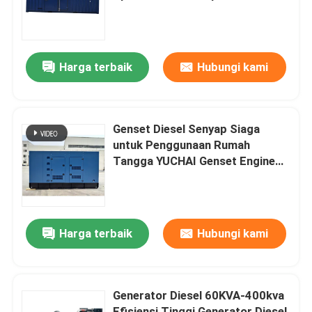
Generator diesel dengan mesin
merek baru
Tentang kami
Harga terbaik
Hubungi kami
Tur Pabrik
Kontrol kualitas
Genset Diesel Senyap Siaga
untuk Penggunaan Rumah
Tangga YUCHAI Genset Engine
Permintaan Penawaran
500kw 625kVA
Generator Diesel Cummins
Harga terbaik
Hubungi kami
Generator Diesel Perkins
Generator Diesel 60KVA-400kva
Generator Diesel Fawde
Efisiensi Tinggi Generator Diesel