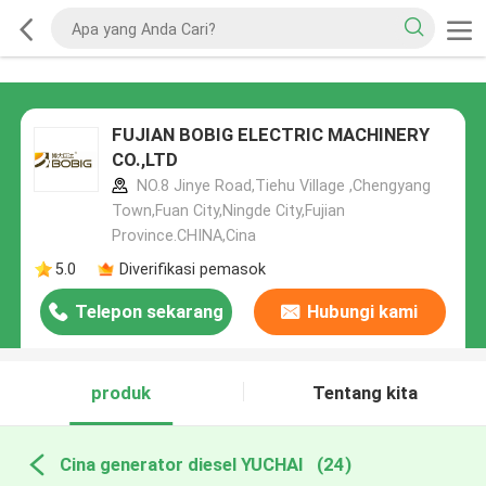
FUJIAN BOBIG ELECTRIC MACHINERY
CO.,LTD
NO.8 Jinye Road,Tiehu Village ,Chengyang
Town,Fuan City,Ningde City,Fujian
Province.CHINA,Cina
5.0
Diverifikasi pemasok
Telepon sekarang
Hubungi kami
produk
Tentang kita
Cina generator diesel YUCHAI
(24)