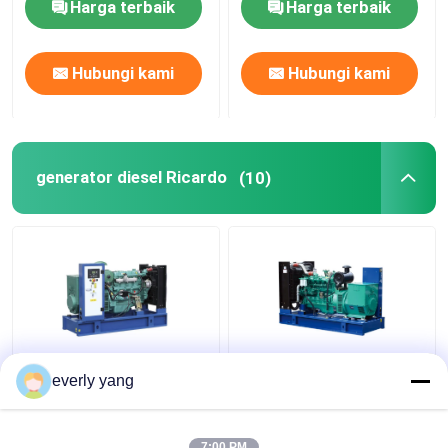
Harga terbaik
Harga terbaik
Hubungi kami
Hubungi kami
generator diesel Ricardo
(10)
Generator Mesin
Weichai 25kva Ke
everly yang
Ricardo 10KW-360KW
2500KVA Silent Open
50 / 60HZ Disesuaikan
Diesel Generator
Canopy Tyoe
Dengan Stanford
7:00 PM