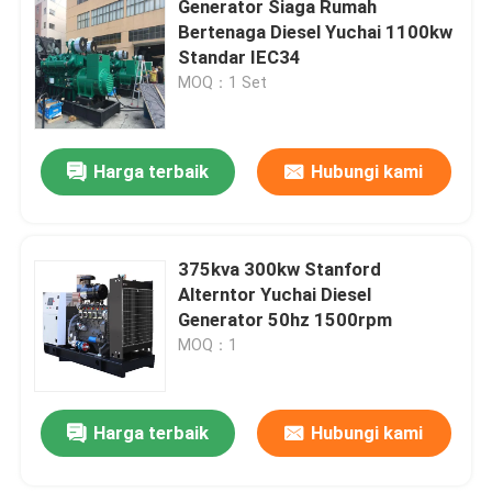
Generator Siaga Rumah
Bertenaga Diesel Yuchai 1100kw
generator diesel terbuka
Standar IEC34
MOQ：1 Set
Generator Diesel Kontainer
Harga terbaik
Hubungi kami
generator diesel Yanmar
Generator Diesel Baudouin
375kva 300kw Stanford
Alterntor Yuchai Diesel
Generator 50hz 1500rpm
Generator Deutz Diesel
MOQ：1
Generator Diesel Trailer
Harga terbaik
Hubungi kami