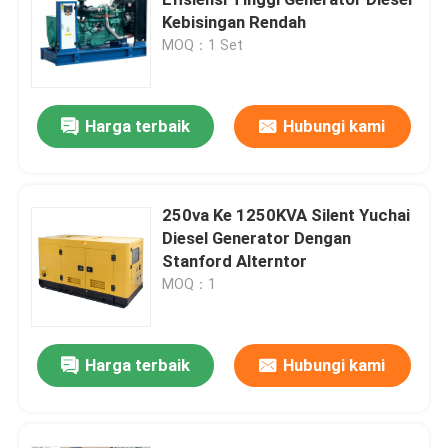
Kebisingan Rendah
MOQ：1 Set
Generator Diesel Yangdong
generator diesel YUCHAI
Harga terbaik
Hubungi kami
generator diesel Ricardo
250va Ke 1250KVA Silent Yuchai
Diesel Generator Dengan
Generator Diesel Weichai
Stanford Alterntor
MOQ：1
Generator Diesel SDEC
Harga terbaik
Hubungi kami
Generator Diesel Isuzu
generator diesel diam