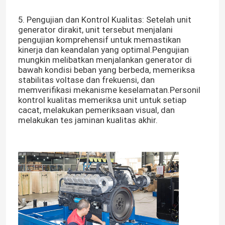
5. Pengujian dan Kontrol Kualitas: Setelah unit
Tentang kami
generator dirakit, unit tersebut menjalani
pengujian komprehensif untuk memastikan
kinerja dan keandalan yang optimal.Pengujian
mungkin melibatkan menjalankan generator di
Tur Pabrik
bawah kondisi beban yang berbeda, memeriksa
stabilitas voltase dan frekuensi, dan
memverifikasi mekanisme keselamatan.Personil
Kontrol kualitas
kontrol kualitas memeriksa unit untuk setiap
cacat, melakukan pemeriksaan visual, dan
melakukan tes jaminan kualitas akhir.
Permintaan Penawaran
Generator Diesel Cummins
Generator Diesel Perkins
Generator Diesel Fawde