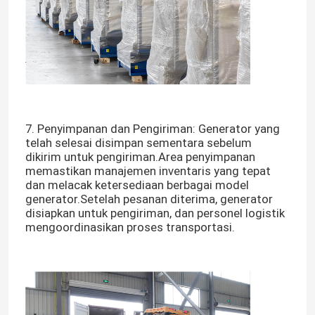
generator diesel terbuka
Generator Diesel Kontainer
generator diesel Yanmar
7. Penyimpanan dan Pengiriman: Generator yang
telah selesai disimpan sementara sebelum
dikirim untuk pengiriman.Area penyimpanan
Generator Diesel Baudouin
memastikan manajemen inventaris yang tepat
dan melacak ketersediaan berbagai model
generator.Setelah pesanan diterima, generator
Generator Deutz Diesel
disiapkan untuk pengiriman, dan personel logistik
mengoordinasikan proses transportasi.
Generator Diesel Trailer