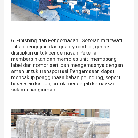
Generator Diesel Yangdong
generator diesel YUCHAI
6. Finishing dan Pengemasan : Setelah melewati
tahap pengujian dan quality control, genset
disiapkan untuk pengemasan.Pekerja
generator diesel Ricardo
membersihkan dan memoles unit, memasang
label dan nomor seri, dan mengemasnya dengan
aman untuk transportasi.Pengemasan dapat
Generator Diesel Weichai
mencakup penggunaan bahan pelindung, seperti
busa atau karton, untuk mencegah kerusakan
selama pengiriman.
Generator Diesel SDEC
Generator Diesel Isuzu
generator diesel diam