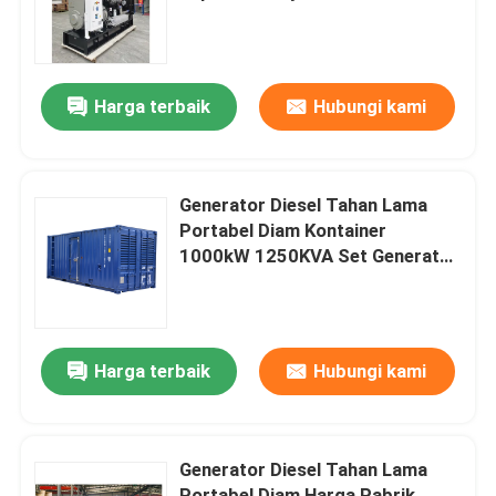
1375KVA Mesin Asli Portabel
Tahan Lama Cummi
Tentang kami
Harga terbaik
Hubungi kami
Tur Pabrik
Kontrol kualitas
Generator Diesel Tahan Lama
Portabel Diam Kontainer
1000kW 1250KVA Set Generator
Permintaan Penawaran
Genset Kapasitas Daya Cummi
Generator Diesel Cummins
Harga terbaik
Hubungi kami
Generator Diesel Perkins
Generator Diesel Tahan Lama
Generator Diesel Fawde
Portabel Diam Harga Pabrik