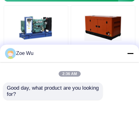
Generator Mesin
10KW Ke 400KW
Zoe Wu
Ricardo 10KW-360KW
Ricardo Diesel
50 / 60HZ Disesuaikan
Generator Untuk
Canopy Tyoe
Rumah Stabilitas
2:36 AM
Tinggi Diam
Harga terbaik
Harga terbaik
Good day, what product are you looking 
for?
Hubungi kami
Hubungi kami
Lihat Lebih