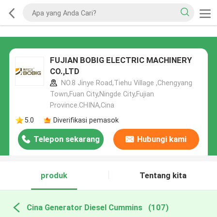
FUJIAN BOBIG ELECTRIC MACHINERY
CO.,LTD
NO.8 Jinye Road,Tiehu Village ,Chengyang
Town,Fuan City,Ningde City,Fujian
Province.CHINA,Cina
5.0
Diverifikasi pemasok
Telepon sekarang
Hubungi kami
produk
Tentang kita
Cina Generator Diesel Cummins
(107)