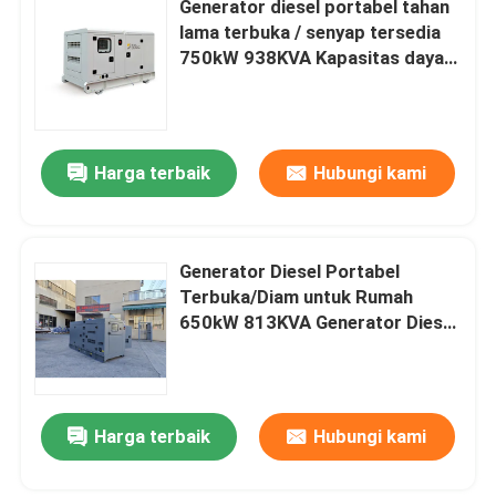
Generator diesel portabel tahan
lama terbuka / senyap tersedia
generator diesel terbuka
750kW 938KVA Kapasitas daya
Generator diesel Genset senyap
Generator Diesel Kontainer
Harga terbaik
Hubungi kami
generator diesel Yanmar
Generator Diesel Baudouin
Generator Diesel Portabel
Terbuka/Diam untuk Rumah
650kW 813KVA Generator Diesel
Generator Deutz Diesel
3 Fase Daya Portabel Tahan
Lama untuk Dijual
Generator Diesel Trailer
Harga terbaik
Hubungi kami