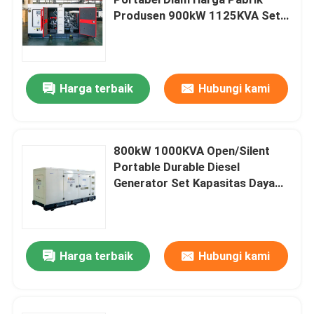
Produsen 900kW 1125KVA Set
Kapasitas Daya Generator
Generator Diesel Yangdong
Genset Cummi
generator diesel YUCHAI
Harga terbaik
Hubungi kami
generator diesel Ricardo
800kW 1000KVA Open/Silent
Portable Durable Diesel
Generator Diesel Weichai
Generator Set Kapasitas Daya
Tersedia Silent Genset Diesel
Generator Diesel SDEC
Generator Cummin s
Harga terbaik
Hubungi kami
Generator Diesel Isuzu
generator diesel diam