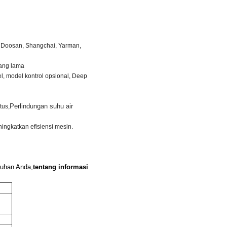
r, Doosan, Shangchai, Yarman,
yang lama
el, model kontrol opsional, Deep
Perlindungan suhu air
tus,
ingkatkan efisiensi mesin.
tuhan Anda,
tentang informasi