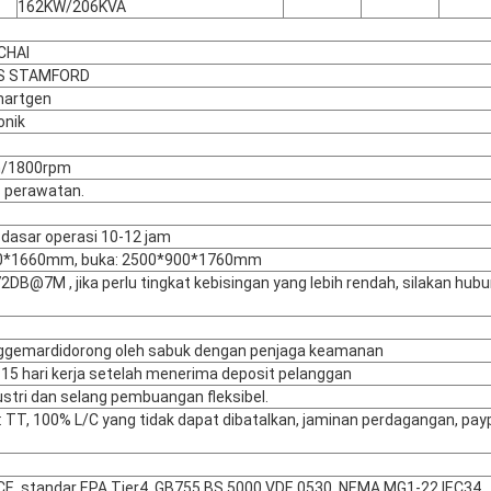
162KW/206KVA
CHAI
IS STAMFORD
martgen
onik
pm/1800rpm
s perawatan.
i dasar operasi 10-12 jam
200*1660mm, buka: 2500*900*1760mm
72DB@7M , jika perlu tingkat kebisingan yang lebih rendah, silakan hubu
ggemar
didorong oleh sabuk dengan penjaga keamanan
 15 hari kerja setelah menerima deposit pelanggan
ustri dan selang pembuangan fleksibel.
TT, 100% L/C yang tidak dapat dibatalkan, jaminan perdagangan, payp
CE, standar EPA Tier4, GB755,BS 5000,VDE 0530, NEMA MG1-22,IEC34.