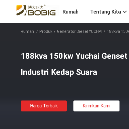
Rumah
Tentang Kita
Rumah
/
Produk
/
Generator Diesel YUCHAI
/
188kva 150k
188kva 150kw Yuchai Genset 
Industri Kedap Suara
Harga Terbaik
Kirimkan Kami