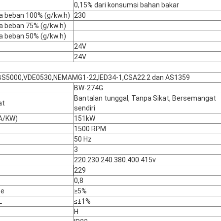
0,15% dari konsumsi bahan bakar
a beban 100% (g/kw.h)
230
a beban 75% (g/kw.h)
a beban 50% (g/kw.h)
24V
24V
BS5000,VDE0530,NEMAMG1-22,IED34-1,CSA22.2 dan AS1359
BW-274G
Bantalan tunggal, Tanpa Sikat, Bersemangat
at
sendiri
VA/KW)
151kW
1500 RPM
50 Hz
3
220.230.240.380.400.415v
229
0,8
se
≥
5%
L
≤
±1%
H