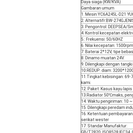
Daya siaga (KW/KVA)
Gambaran umum
1. Mesin:
YC6A245L-D21 YU
2. Alternatif
r:BW-274G
JEN
3. Pengontrol: DEEPSEA/S
4. Kontrol kecepatan elektr
5.: Frekuensi: 50/60HZ
6. Nilai kecepatan: 1500r
7. Baterai 2*12V, tipe beba
8. Dinamo muatan 24V.
9. Dilengkapi dengan tangk
10.
REDUP
: diam: 3200*1
11.
Tingkat kebisingan
: 69-
kami.
12. Paket: Kasus kayu lapis
13.Ra
diator 50
℃
maks, pen
14. Waktu pengiriman: 10 ~
15. Dilengkapi peredam ind
16. Ketentuan pembayaran: 
serikat wester
17. Standar Manufaktur:
GB/T2820, ISO8528,IEC34, 