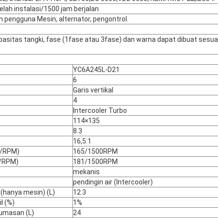
elah instalasi/1500 jam berjalan
n pengguna Mesin, alternator, pengontrol.
pasitas tangki, fase (1fase atau 3fase) dan warna dapat dibuat sesua
YC6A245L-D21
6
Garis vertikal
4
Intercooler Turbo
114×135
8.3
16,5:1
W/RPM)
165/1500RPM
W/RPM)
181/1500RPM
mekanis
pendingin air (Intercooler)
 (hanya mesin) (L)
12.3
l (%)
1%
lumasan (L)
24