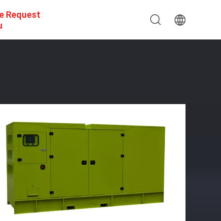
e Request
u