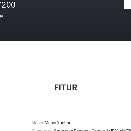
7200
ga
FITUR
Mesin:
Mesin Yuchai
Pengontrol:
Smartgen,Deepsea,Comap AMF20,AMF2