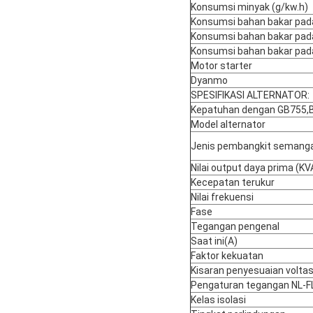
Konsumsi minyak (g/kw.h)
Konsumsi bahan bakar pad
Konsumsi bahan bakar pad
Konsumsi bahan bakar pad
Motor starter
Dyanmo
SPESIFIKASI ALTERNATOR:
Kepatuhan dengan GB755,
Model alternator
Jenis pembangkit semang
Nilai output daya prima (K
Kecepatan terukur
Nilai frekuensi
Fase
Tegangan pengenal
Saat ini(A)
Faktor kekuatan
Kisaran penyesuaian volta
Pengaturan tegangan NL-F
Kelas isolasi