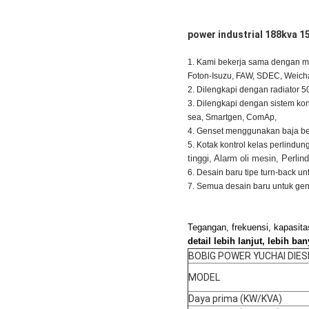
power industrial 188kva 1
1. Kami bekerja sama dengan me
Foton-Isuzu, FAW, SDEC, Weicha
2. Dilengkapi dengan radiator 
3. Dilengkapi dengan sistem kont
sea, Smartgen, ComAp,
4. Genset menggunakan baja be
5. Kotak kontrol kelas perlindun
tinggi, Alarm oli mesin, Perli
6. Desain baru tipe turn-back u
7. Semua desain baru untuk genset
Tegangan, frekuensi, kapasita
detail lebih lanjut, lebih b
BOBIG POWER YUCHAI DIE
MODEL
Daya prima (KW/KVA)