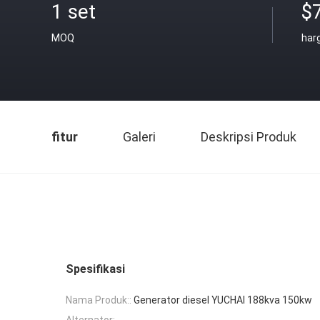
1 set
$
MOQ
har
fitur
Galeri
Deskripsi Produk
Spesifikasi
Nama Produk::
Generator diesel YUCHAI 188kva 150kw
Alternator: