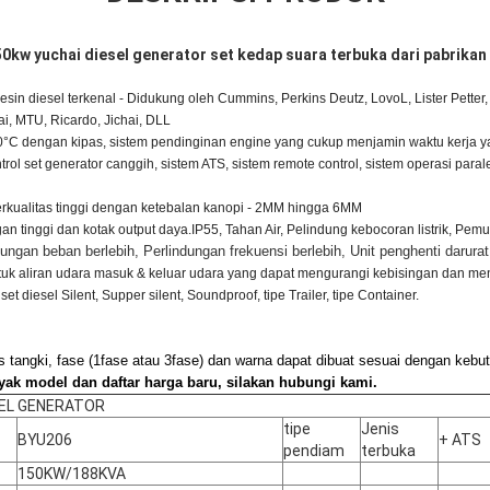
50kw yuchai diesel generator set kedap suara terbuka dari pabrikan
sin diesel terkenal - Didukung oleh Cummins, Perkins Deutz, LovoL, Lister Pette
i, MTU, Ricardo, Jichai, DLL
50°C dengan kipas, sistem pendinginan engine yang cukup menjamin waktu kerja 
rol set generator canggih, sistem ATS, sistem remote control, sistem operasi paral
rkualitas tinggi dengan ketebalan kanopi - 2MM hingga 6MM
gan tinggi dan kotak output daya.IP55, Tahan Air, Pelindung kebocoran listrik, Pemu
ndungan beban berlebih, Perlindungan frekuensi berlebih, Unit penghenti darurat
ntuk aliran udara masuk & keluar udara yang dapat mengurangi kebisingan dan men
 diesel Silent, Supper silent, Soundproof, tipe Trailer, tipe Container.
s tangki, fase (1fase atau 3fase) dan warna dapat dibuat sesuai dengan kebu
anyak model dan daftar harga baru, silakan hubungi kami.
SEL GENERATOR
tipe
Jenis
BYU206
+ ATS
pendiam
terbuka
150KW/188KVA