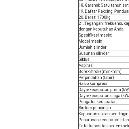
18. Garansi: Satu tahun set
19. Daftar Pakcing: Pandua
20. Berat: 1700kg
21.
Tegangan, frekuensi, ka
dengan kebutuhan Anda
Spesifikasi mesin:
Model mesin
Jumlah silinder
Susunan silinder
Siklus
Aspirasi
Bore×Stroke(mm×mm)
Perpindahan (Liter)
Rasio kompresi
Daya/kecepatan prima (k
Daya/kecepatan siaga (k
Pengatur kecepatan
Sistem pendingin
Kapasitas cairan pendingin
Penurunan kecepatan stabi
Total kapasitas sistem pe