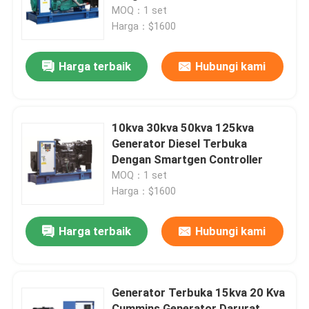
MOQ：1 set
Harga：$1600
Tentang kami
Harga terbaik
Hubungi kami
Tur Pabrik
Kontrol kualitas
10kva 30kva 50kva 125kva
Generator Diesel Terbuka
Dengan Smartgen Controller
Permintaan Penawaran
MOQ：1 set
Harga：$1600
Generator Diesel Cummins
Harga terbaik
Hubungi kami
Generator Diesel Perkins
Generator Terbuka 15kva 20 Kva
Generator Diesel Fawde
Cummins Generator Darurat