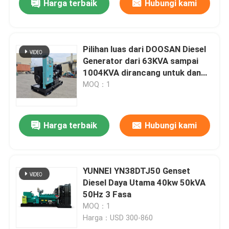
Harga terbaik
Hubungi kami
Pilihan luas dari DOOSAN Diesel
Generator dari 63KVA sampai
1004KVA dirancang untuk dan
pasokan listrik di lingkungan
MOQ：1
industri
Harga terbaik
Hubungi kami
YUNNEI YN38DTJ50 Genset
Diesel Daya Utama 40kw 50kVA
50Hz 3 Fasa
MOQ：1
Harga：USD 300-860