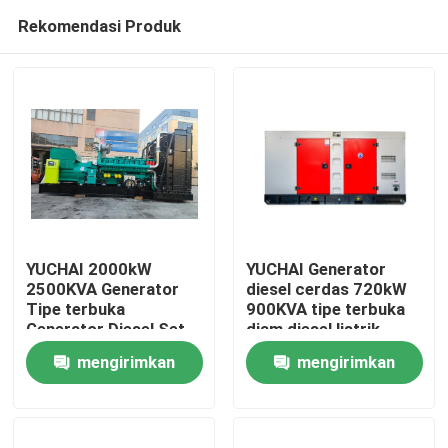
Rekomendasi Produk
YUCHAI 2000kW
YUCHAI Generator
2500KVA Generator
diesel cerdas 720kW
Tipe terbuka
900KVA tipe terbuka
Rumah
Generator Diesel Set
diam diesel listrik
Kualitas baik Harga
membuat generator
mengirimkan
mengirimkan
rendah Generator
720kW
Produk
tenaga gas alam
permintaan
permintaan
Video