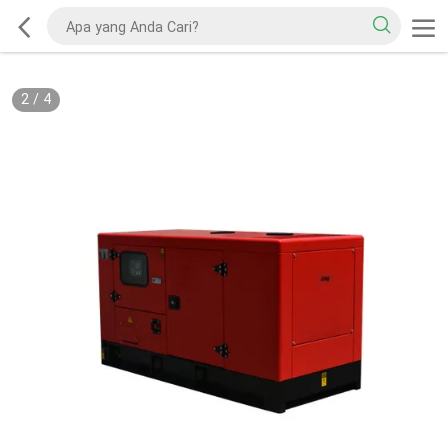
2
/
4