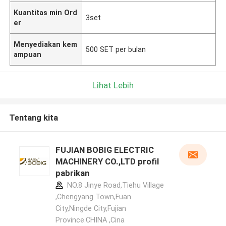
Kuantitas min Ord
3set
er
Menyediakan kem
500 SET per bulan
ampuan
Lihat Lebih
Tentang kita
FUJIAN BOBIG ELECTRIC
MACHINERY CO.,LTD profil
pabrikan
NO.8 Jinye Road,Tiehu Village
,Chengyang Town,Fuan
City,Ningde City,Fujian
Province.CHINA ,Cina