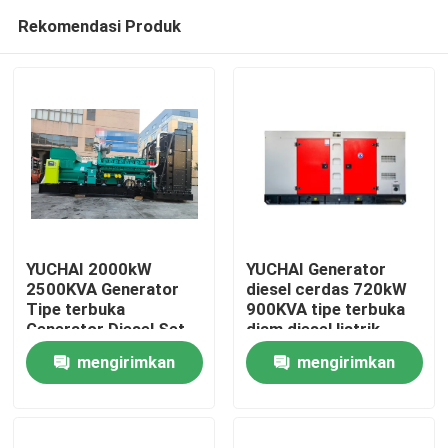
Rekomendasi Produk
YUCHAI 2000kW
YUCHAI Generator
2500KVA Generator
diesel cerdas 720kW
Tipe terbuka
900KVA tipe terbuka
Rumah
Generator Diesel Set
diam diesel listrik
Kualitas baik Harga
membuat generator
mengirimkan
mengirimkan
rendah Generator
720kW
Produk
tenaga gas alam
permintaan
permintaan
Video