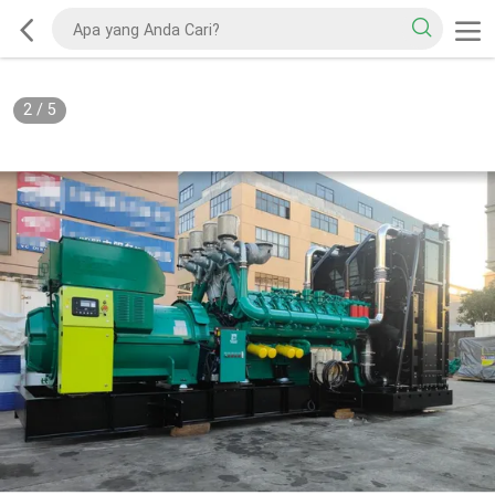
2
/
5