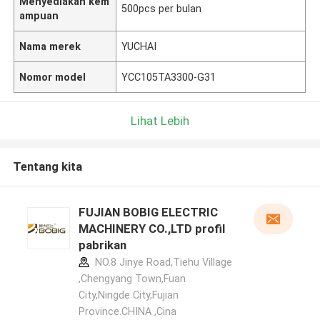
Menyediakan kem
500pcs per bulan
ampuan
Nama merek
YUCHAI
Nomor model
YCC105TA3300-G31
Lihat Lebih
Tentang kita
FUJIAN BOBIG ELECTRIC
MACHINERY CO.,LTD profil
pabrikan
NO.8 Jinye Road,Tiehu Village
,Chengyang Town,Fuan
City,Ningde City,Fujian
Province.CHINA ,Cina