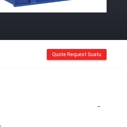
Quote Request Suatu
5