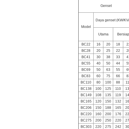
Genset
Daya genset (KW/KV
Model
Utama
Bersia
BC22
16
20
18
2
BC28
20
25
22
2
BC41
30
38
33
4
BC55
40
50
44
5
BC69
50
63
55
6
BC83
60
75
66
8
BC110
80
100
88
1
BC138
100
125
110
1
BC149
108
135
119
1
BC165
120
150
132
1
BC206
150
188
165
2
BC220
160
200
176
2
BC275
200
250
220
2
BC303
220
275
242
3