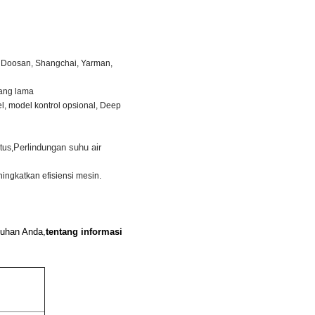
r, Doosan, Shangchai, Yarman,
yang lama
el, model kontrol opsional, Deep
Perlindungan suhu air
tus,
ingkatkan efisiensi mesin.
tuhan Anda,
tentang informasi