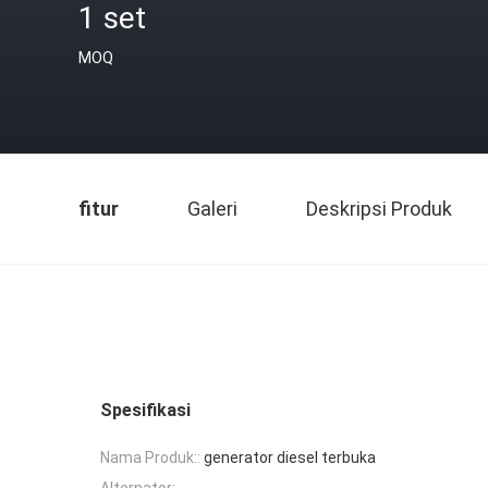
1 set
MOQ
fitur
Galeri
Deskripsi Produk
Spesifikasi
Nama Produk::
generator diesel terbuka
Alternator: