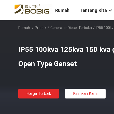
Rumah
Tentang Kita
Rumah
/
Produk
/
Generator Diesel Terbuka
/
IP55 100kv
IP55 100kva 125kva 150 kva g
Open Type Genset
Harga Terbaik
Kirimkan Kami