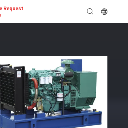
e Request
u