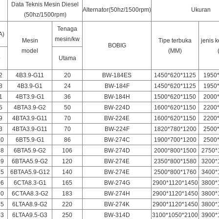
Data Teknis Mesin Diesel
Alternator(50hz/1500rpm)
Ukuran
(50hz/1500rpm)
Tenaga
A
)
mesin/kw
Mesin
Tipe terbuka
jenis 
BOBIG
model
(MM)
p
Utama
2
4B3.9-G11
20
BW-184ES
1450*620*1125
1950
8
4B3.9-G1
24
BW-184F
1450*620*1125
1950
1
4BT3.9-G1
36
BW-184H
1500*620*1150
2000
5
4BTA3.9-G2
50
BW-224D
1600*620*1150
2200
9
4BTA3.9-G11
70
BW-224E
1600*620*1150
2200
3
4BTA3.9-G11
70
BW-224F
1820*780*1200
2500
10
6BT5.9-G1
86
BW-274C
1900*700*1200
2500
38
6BTA5.9-G2
106
BW-274D
2000*800*1500
2750*
49
6BTAA5.9-G2
120
BW-274E
2350*800*1580
3200*
65
6BTAA5.9-G12
140
BW-274E
2500*800*1760
3400*
06
6CTA8.3-G1
165
BW-274G
2900*1120*1450
3800*
20
6CTAA8.3-G2
183
BW-274H
2900*1120*1450
3800*
75
6LTAA8.9-G2
220
BW-274K
2900*1120*1450
3800*
03
6LTAA9.5-G3
250
BW-314D
3100*1050*2100
3900*