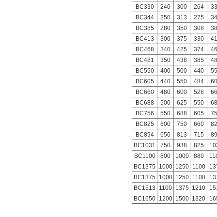
BC330
240
300
264
3
BC344
250
313
275
3
BC385
280
350
308
3
BC413
300
375
330
4
BC468
340
425
374
4
BC481
350
438
385
4
BC550
400
500
440
5
BC605
440
550
484
6
BC660
480
600
528
6
BC688
500
625
550
6
BC756
550
688
605
7
BC825
600
750
660
8
BC894
650
813
715
8
BC1031
750
938
825
10
BC1100
800
1000
880
11
BC1375
1000
1250
1100
13
BC1375
1000
1250
1100
13
BC1513
1100
1375
1210
15
BC1650
1200
1500
1320
16