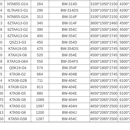
30
NTA855-G1A
264
BW-314D
3100*1050*2150
4200*
44
6LTAA9.5-G1
290
BW-314DS
3100*1050*2150
4200*
85
NTA855-G2A
313
BW-314F
3100*1050*2150
4200*
13
6ZTAA13-G3
340
BW-314F
3600*1500*2460
4500*
68
6ZTAA13-G2
390
BW-354C
3600*1500*2460
4500*
81
6ZTAA13-G4
400
BW-354C
4500*1800*2745
5600*
50
QSZ13-G3
450
BW-354D
4500*1800*2745
5600*
05
KTAA19-G5
470
BW-354DS
4500*1800*2745
5600*
60
KTAA19-G6
520
BW-354E
4500*1800*2745
5600*
88
KTAA19-G6A
550
BW-354FS
4500*1800*2745
5600*
56
QSK19-G4
574
BW-354F
4500*1800*2745
5600*
25
KTA38-G2
664
BW-404B
4500*1800*2745
5600*
94
KTA38-G2B
711
BW-404C
4500*1800*2745
6100*
31
KTA38-G2A
813
BW-404E
4650*2065*2500
6100*
00
KTA38-G5
880
BW-404E
4650*2065*2500
6100*
75
KTA38-G9
1089
BW-404H
4650*2065*2500
6100*
75
KTA50-G3
1097
BW-404H
4650*2065*2500
6100*
13
KTA50-G8
1200
BW-404J
4650*2065*2500
6100*
50
KTA50-GS8
1287
BW-454C
4650*2065*2500
6100*