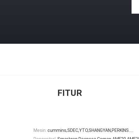
FITUR
Mesin:
cummins,SDEC,YTO,SHANGYAN,PERKINS.....
Pengontrol:
Smartgen,Deepsea,Comap AMF20,AMF2