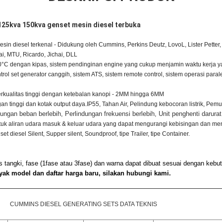
125kva 150kva genset mesin diesel terbuka
sin diesel terkenal - Didukung oleh Cummins, Perkins Deutz, LovoL, Lister Pette
i, MTU, Ricardo, Jichai, DLL
50°C dengan kipas, sistem pendinginan engine yang cukup menjamin waktu kerja 
rol set generator canggih, sistem ATS, sistem remote control, sistem operasi paral
rkualitas tinggi dengan ketebalan kanopi - 2MM hingga 6MM
gan tinggi dan kotak output daya.IP55, Tahan Air, Pelindung kebocoran listrik, Pemu
ndungan beban berlebih, Perlindungan frekuensi berlebih, Unit penghenti darurat
ntuk aliran udara masuk & keluar udara yang dapat mengurangi kebisingan dan men
 diesel Silent, Supper silent, Soundproof, tipe Trailer, tipe Container.
s tangki, fase (1fase atau 3fase) dan warna dapat dibuat sesuai dengan kebu
anyak model dan daftar harga baru, silakan hubungi kami.
CUMMINS DIESEL GENERATING SETS DATA TEKNIS