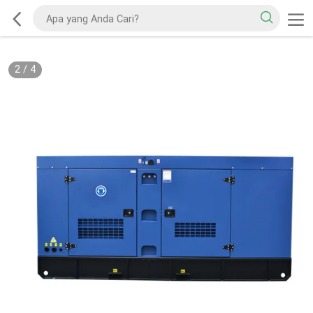
2
/
4