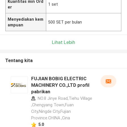
Kuantitas min Ord
1 set
er
Menyediakan kem
500 SET per bulan
ampuan
Lihat Lebih
Tentang kita
FUJIAN BOBIG ELECTRIC
MACHINERY CO.,LTD profil
pabrikan
NO.8 Jinye Road,Tiehu Village
,Chengyang Town,Fuan
City,Ningde City,Fujian
Province.CHINA ,Cina
5.0