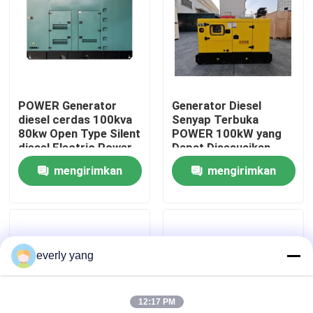
Tentang kami
Tur Pabrik
POWER Generator
Generator Diesel
diesel cerdas 100kva
Senyap Terbuka
Kontrol kualitas
80kw Open Type Silent
POWER 100kW yang
diesel Electric Power
Dapat Disesuaikan
Make Generator 80kw
50/60Hz Generator
mengirimkan
mengirimkan
Permintaan Penawaran
Silentcanopy Set
Diesel Cadangan
Rumah 125KVA Kedap
permintaan
permintaan
Suara 100kW
Generator Diesel Cummins
everly yang
Generator Diesel Perkins
12:17 PM
Generator Diesel Fawde