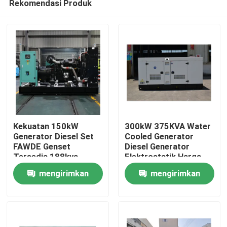
Rekomendasi Produk
Kekuatan 150kW
300kW 375KVA Water
Generator Diesel Set
Cooled Generator
FAWDE Genset
Diesel Generator
Tersedia 188kva
Elektrostatik Harga
Rumah
Power Generator
Portable Silent atau
mengirimkan
mengirimkan
Harga pabrik
Open Type Generator
Generator diesel tahan
Diesel Listrik
Produk
permintaan
permintaan
lama
Video